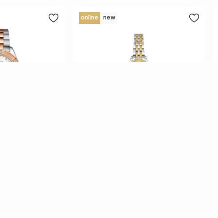
online
new
BYN
BYN
-5%
212.04
BYN
-14.5%
2 085
248
SOT
Часы наручные DANIEL KLEIN
DK.1.14276-6
Наши предложения
Клиентам