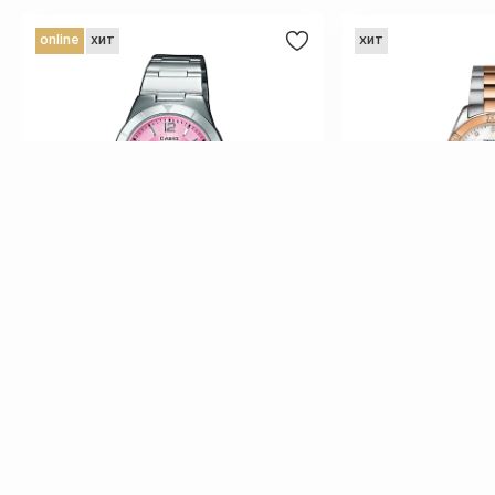
online
хит
хит
BYN
BYN
402.70
BYN
-14.5%
1 980.75
471
Часы наручные CASIO LTP-2069D-4A
Часы наручные TIS
T101.910.22.116.00
О компании