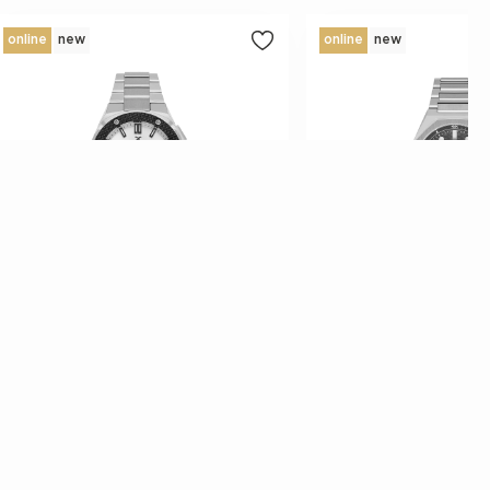
online
new
online
new
BYN
BYN
322.33
BYN
-14.5%
300.10
377
Часы наручные DANIEL KLEIN
Часы наручные DANIEL K
DK.1.14241-1
DK.1.14193-1
Услуги
Инфоцентр